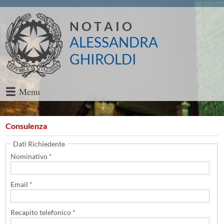
N O T A I O
ALESSANDRA
GHIROLDI
Menu
Consulenza
Dati Richiedente
Nominativo *
Email *
Recapito telefonico *