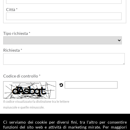
Città *
Tipo richiesta *
Richiesta *
Codice di controllo *
Il codice visualizzato fa distinzione tra le lettere
maiuscole e quelle minuscole.
Le informazioni contrassegnate da * sono obbligatorie.
Ci serviamo dei cookie per diversi fini, tra l'altro per consentire
funzioni del sito web e attività di marketing mirate. Per maggiori
Acconsento al trattamento dei miei dati personali